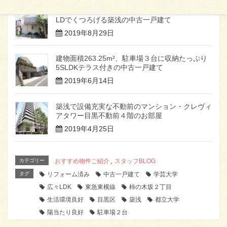
広いロフトとウッドデッキのバルコニー、広々
LDでくつろげる築浅の中古一戸建て
2019年8月29日
建物面積263.25m²、駐車場３台に収納たっぷり
5SLDKテラス付きの中古一戸建て
2019年6月14日
築浅で設備充実な不動前のマンション・クレヴィ
アタワー目黒不動前４階のお部屋
2019年4月25日
カテゴリー
おすすめ物件ご紹介
,
スタッフBLOG
タグ
リフォーム済み
中古一戸建て
学芸大学
広々LDK
東急東横線
柿の木坂２丁目
生活環境良好
目黒区
築浅
都立大学
陽当たり良好
駐車場２台