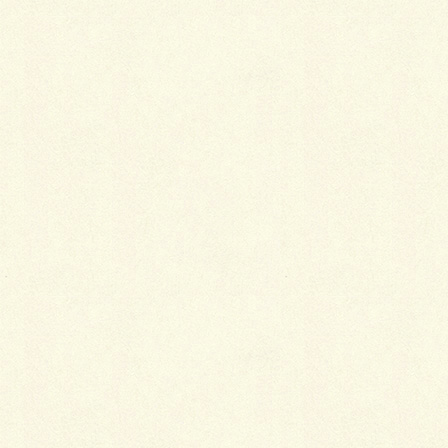
ゆとりのリビングに南・西・北と３箇所にそれぞれガ
ーデニングテラスがあり、２階バルコニーは南東向き
で陽当たりも良好。
LDKは高さ4mの勾配天井がとっても開放的で、バス
にも窓が設けてありまして北側のテラスが臨めます。