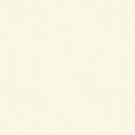
玄関を入ると正面に大きな窓があって柔らかい明るさ
の光がお出迎えします。
建物113.87m²でLDKが22帖あるうえ、２つの洋室と
モダンな和室の全居室とも６帖以上と広々間取りで
す。