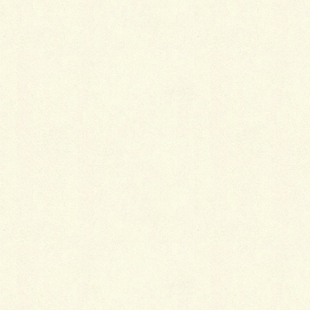
敷地延長物件ですがその幅が3mあるので車２台が余
裕で入りますし、敷延と言うよりもアプローチみたい
ですね。
前面道路は5.4mの一方通行で広々してて、立地的に少
し高台になるので上階からの眺望も良い景色です。