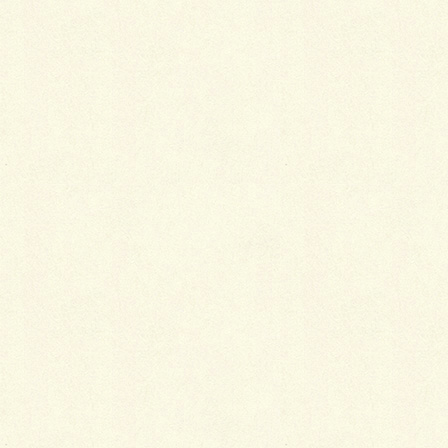
人気の東根小学校の学区で徒歩10分ちょっと。
都立大学駅まで11分です、生活利便性はいうことない
でしょう。
都立大学の中古一戸建て
ならアンファング住宅販
売にお任せください！
柿の木坂２丁目 中古一戸建て >>