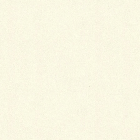
アクセス情報（参照）
https://www.tokyo-
park.or.jp/park/format/access003.html
まずは、広大な敷地内に広がる大自然は本当に東京の
大都会を 忘れさせてくれる癒しの空間となります。
そんな林試の森公園には、 国内の植物だけでなく、海
外産の樹木も沢山植えられているので、 散歩やジョギ
ング、サイクリングをしながら自然観察を楽しむ事が
できます。