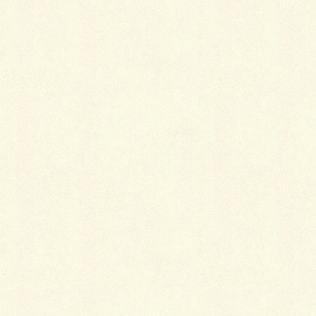
更に東門から入りすぐ広場には、 林試の森公園で一番
大きな芝生の広場が広がります。 この芝生の広場では
ピクニックを楽しむ事ができますので、 週末関係なく
平日でも多くの方々がのんびりと自然を楽しんでいま
す。
また、お子様が喜ぶアスレチック広場である冒険広場
や森の広場が広がり、 沢山の遊具や大興奮のターザン
などを楽しむ事ができます。 小さなお子様でまだまだ
アスレチックなど早いお子様でも、幼児コーナーまで
しっかりと 準備されているので小さなお子様でも安心