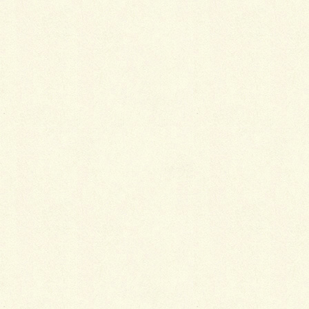
おすすめ物件ご紹介
人気の東京組施工で大崎駅から徒
歩５分、ゆとりある広々間取りの
新築一戸建てB号棟
まずはなんと言ってもJR山手線「大崎」駅か
ら徒歩５分という好立地です。 大崎駅は山手
線だけじゃなくりんかい線も使えますので、
渋谷・新宿まで２駅・３駅で到着するアクセ
スの良さ。 東急池上線の「大崎広小路」駅も
徒歩６分と近い […]
2019年5月9日
おすすめ物件ご紹介
メゾネットのバスから富士山を見
る西小山のマンション・ＬＡアー
ス西小山６階のお部屋