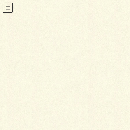
東急池上線
HOME
東急池上線
2019年8月23日
おすすめ物件ご紹介
駅近の好立地、かむろ坂のほど近
くにリフォーム済みのヴィンテー
ジマンション
東急目黒線の『不動前』駅から徒歩3分という
好立地です。 84.01m²と広々のお部屋は、
LDKとキッチンはじめ浴室・洗面・トイレの