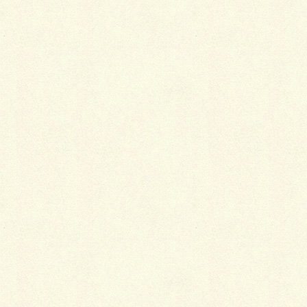
水周りを2012年（平成24年）にリフォームし
ていてとてもきれいです。 山手通り […]
2019年6月14日
おすすめ物件ご紹介
建物面積263.25m²、駐車場３台
に収納たっぷり5SLDKテラス付
きの中古一戸建て
広いです！ なんというかでっかいです！ 建物
面積が263.25m²、地下１階の２階建てです
が、見た目はほぼ３階建てで１階部分は３台
分がゆったり確保された駐車スペースとスト
ッカー、ストレージルームになっています。
[…]
2019年6月6日