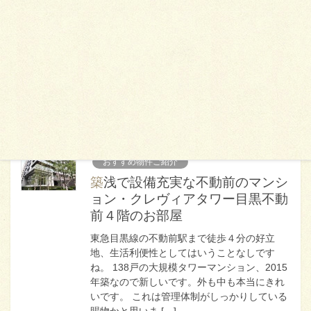
東急目黒線の西小山駅まで徒歩９分の好立地
です。目黒線の武蔵小山と大井町線の旗の台
まで各14分、池上線の荏原中延駅まで13分と
３路線４駅が利用できますので各方向へアク
セス便利です。 この物件、「売り」は色々あ
るのですけど、 […]
2019年4月25日
おすすめ物件ご紹介
築浅で設備充実な不動前のマンシ
ョン・クレヴィアタワー目黒不動
前４階のお部屋
東急目黒線の不動前駅まで徒歩４分の好立
地、生活利便性としてはいうことなしです
ね。 138戸の大規模タワーマンション、2015
年築なので新しいです。外も中も本当にきれ
いです。 これは管理体制がしっかりしている
賜物かと思いま […]