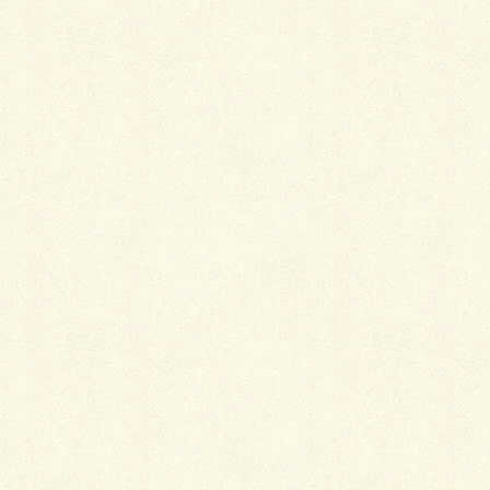
から、これも含めて２線２駅利用可の利便性は言うこ
となしです。
間取りは広めに設計してある広々プランです。
１階の洋室こそ駐車スペースの関係で5.4帖となって
いますが、２階LDKは17.3帖、３階の洋室２部屋はい
ずれも７帖以上とゆとりある空間を確保。
のびのびと子育てできそうな３階建ては、低学年のお
子様とご夫婦といった３人ご家族なんかにぴったりで
すね。
その代わりと言ってはなんですが、収納スペースとバ
ルコニーがやや小さめにはなっています。
ご家族４人となると、洗濯物を干すのが少しキツかっ
たりするかもしれませんが、そうした際は浴室乾燥機