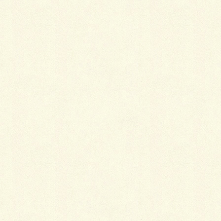
済みのヴィンテージマンション
2019年8月23日
駅から３分！管理体制良好なフルリノベーション
済み2LDK、北品川のマンション・東亜サウスキ
ャッスル
2019年7月4日
建物面積263.25m²、駐車場３台に収納たっぷり
5SLDKテラス付きの中古一戸建て
2019年6月14日
共用設備充実！公園に直結のフルリフォーム済
み、天王洲アイルのタワーマンション・ラグナタ
ワー
2019年5月16日
メゾネットのバスから富士山を見る西小山のマン
ション・ＬＡアース西小山６階のお部屋
2019年5月9日