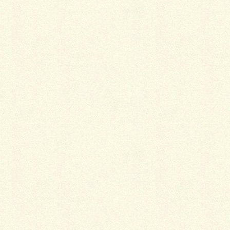
生活環境としても山手線の駅歩５分にしては閑静な住
宅街で、しかも大崎エリアにありがちな借地権ではな
く所有権ありです。
これは見逃すとなかなか出ません。
生活利便性としては言うことなし、毎日のお買い物に
困ることなんてまずありません。
大崎駅の再開発もだいぶ進んで商業施設も相当充実し
ていますし、ここで間に合わないこともあまりないで
しょうが、万一の場合は五反田駅も徒歩13分と徒歩圏
内ですのでこちらでカバーできることでしょう。