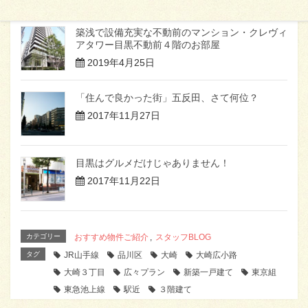
築浅で設備充実な不動前のマンション・クレヴィ
アタワー目黒不動前４階のお部屋
2019年4月25日
「住んで良かった街」五反田、さて何位？
2017年11月27日
目黒はグルメだけじゃありません！
2017年11月22日
カテゴリー
おすすめ物件ご紹介
,
スタッフBLOG
タグ
JR山手線
品川区
大崎
大崎広小路
大崎３丁目
広々プラン
新築一戸建て
東京組
東急池上線
駅近
３階建て